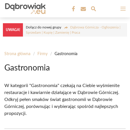
Przejdź
M
do
treści
Dołącz do nowej grupy
Dąbrowa Górnicza - Ogłoszenia |
UWAGA!
Sprzedam | Kupię | Zamienię | Praca
Strona główna
/
Firmy
/
Gastronomia
Gastronomia
W kategorii "Gastronomia" czekają na Ciebie wyśmienite
restauracje i kawiarnie działające w Dąbrowie Górniczej.
Odkryj pełen smaków świat gastronomii w Dąbrowie
Górniczej, porównując i wybierając spośród najlepszych
propozycji.