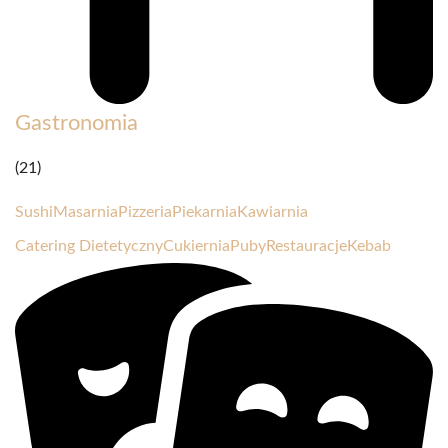
Gastronomia
(21)
Sushi
Masarnia
Pizzeria
Piekarnia
Kawiarnia
Catering Dietetyczny
Cukiernia
Puby
Restauracje
Kebab