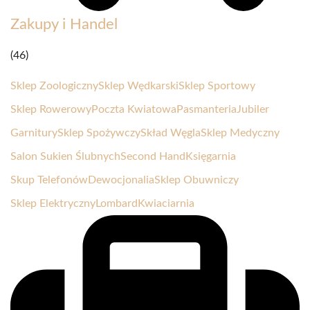
Zakupy i Handel
(46)
Sklep Zoologiczny
Sklep Wędkarski
Sklep Sportowy
Sklep Rowerowy
Poczta Kwiatowa
Pasmanteria
Jubiler
Garnitury
Sklep Spożywczy
Skład Węgla
Sklep Medyczny
Salon Sukien Ślubnych
Second Hand
Księgarnia
Skup Telefonów
Dewocjonalia
Sklep Obuwniczy
Sklep Elektryczny
Lombard
Kwiaciarnia