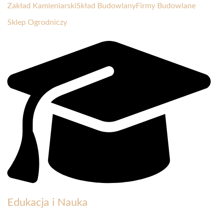
Zakład Kamieniarski
Skład Budowlany
Firmy Budowlane
Sklep Ogrodniczy
Edukacja i Nauka