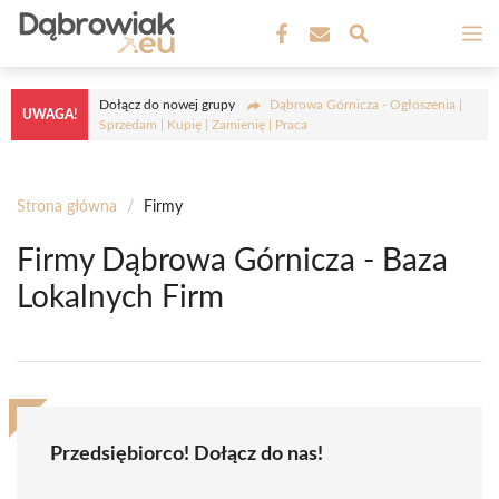
Przejdź
M
do
treści
Dołącz do nowej grupy
Dąbrowa Górnicza - Ogłoszenia |
UWAGA!
Sprzedam | Kupię | Zamienię | Praca
Strona główna
/
Firmy
Firmy Dąbrowa Górnicza - Baza
Lokalnych Firm
Przedsiębiorco! Dołącz do nas!