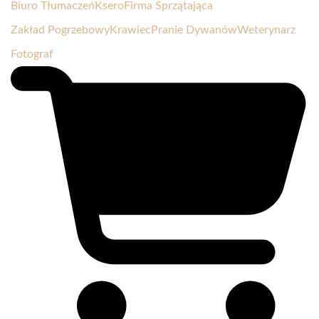
Biuro Tłumaczeń
Ksero
Firma Sprzątająca
Zakład Pogrzebowy
Krawiec
Pranie Dywanów
Weterynarz
Fotograf