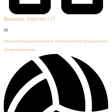
Reklama, Internet i IT
(9)
Serwis Komputerowy
Serwis Telefonów
Sklep Komputerowy
Drukarnia
Internet