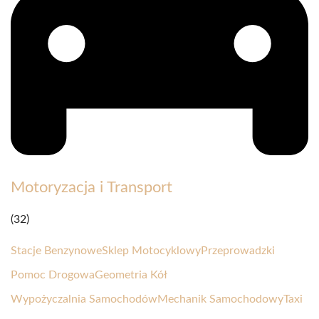
Motoryzacja i Transport
(32)
Stacje Benzynowe
Sklep Motocyklowy
Przeprowadzki
Pomoc Drogowa
Geometria Kół
Wypożyczalnia Samochodów
Mechanik Samochodowy
Taxi