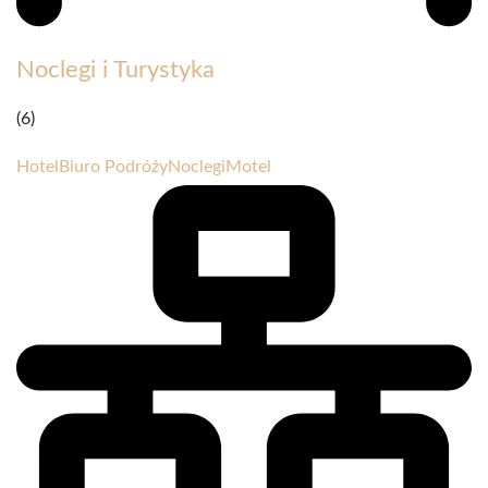
Noclegi i Turystyka
(6)
Hotel
Biuro Podróży
Noclegi
Motel