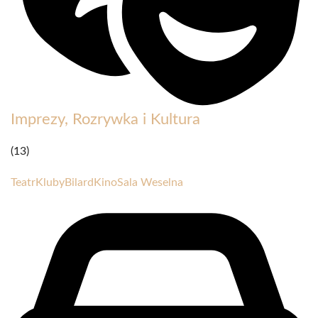
Imprezy, Rozrywka i Kultura
(13)
Teatr
Kluby
Bilard
Kino
Sala Weselna