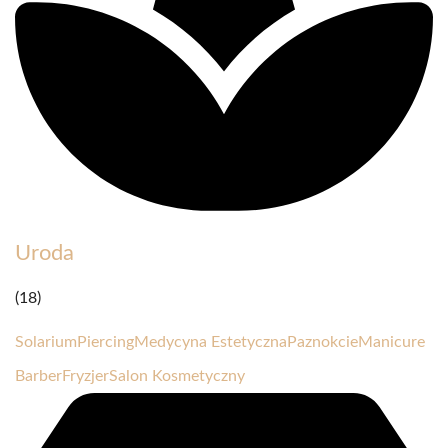
Uroda
(18)
Solarium
Piercing
Medycyna Estetyczna
Paznokcie
Manicure
Barber
Fryzjer
Salon Kosmetyczny