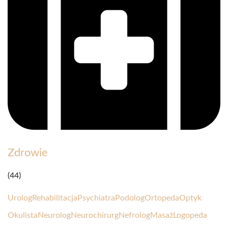
Zdrowie
(44)
Urolog
Rehabilitacja
Psychiatra
Podolog
Ortopeda
Optyk
Okulista
Neurolog
Neurochirurg
Nefrolog
Masaż
Logopeda