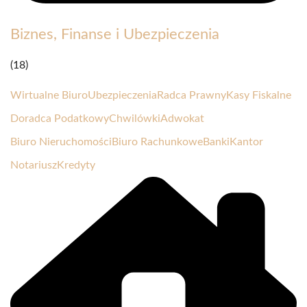
Biznes, Finanse i Ubezpieczenia
(18)
Wirtualne Biuro
Ubezpieczenia
Radca Prawny
Kasy Fiskalne
Doradca Podatkowy
Chwilówki
Adwokat
Biuro Nieruchomości
Biuro Rachunkowe
Banki
Kantor
Notariusz
Kredyty