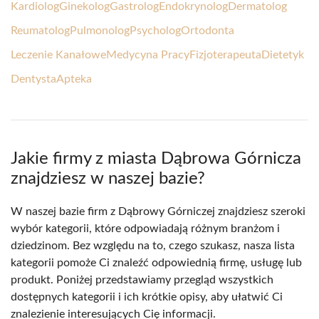
Kardiolog
Ginekolog
Gastrolog
Endokrynolog
Dermatolog
Reumatolog
Pulmonolog
Psycholog
Ortodonta
Leczenie Kanałowe
Medycyna Pracy
Fizjoterapeuta
Dietetyk
Dentysta
Apteka
Jakie firmy z miasta Dąbrowa Górnicza
znajdziesz w naszej bazie?
W naszej bazie firm z Dąbrowy Górniczej znajdziesz szeroki
wybór kategorii, które odpowiadają różnym branżom i
dziedzinom. Bez względu na to, czego szukasz, nasza lista
kategorii pomoże Ci znaleźć odpowiednią firmę, usługę lub
produkt. Poniżej przedstawiamy przegląd wszystkich
dostępnych kategorii i ich krótkie opisy, aby ułatwić Ci
znalezienie interesujących Cię informacji.