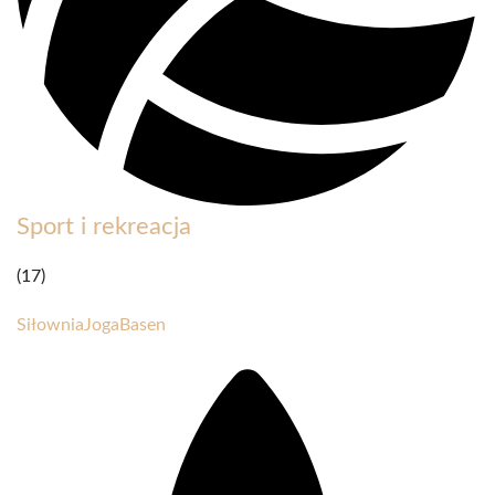
Sport i rekreacja
(17)
Siłownia
Joga
Basen