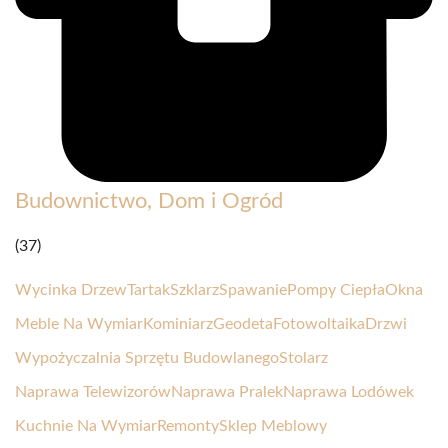
Budownictwo, Dom i Ogród
(37)
Wycinka Drzew
Tartak
Szklarz
Spawanie
Pompy Ciepła
Okna
Meble Na Wymiar
Kominiarz
Geodeta
Fotowoltaika
Drzwi
Wypożyczalnia Sprzętu Budowlanego
Stolarz
Naprawa Telewizorów
Naprawa Pralek
Naprawa Lodówek
Kuchnie Na Wymiar
Remonty
Sklep Meblowy