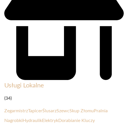
Usługi Lokalne
(34)
Zegarmistrz
Tapicer
Ślusarz
Szewc
Skup Złomu
Pralnia
Nagrobki
Hydraulik
Elektryk
Dorabianie Kluczy