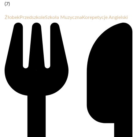
(7)
Żłobek
Przedszkole
Szkoła Muzyczna
Korepetycje Angielski