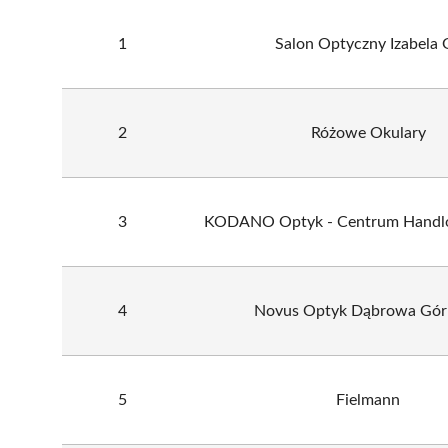
1
Salon Optyczny Izabela G
2
Różowe Okulary
3
KODANO Optyk - Centrum Handl
4
Novus Optyk Dąbrowa Gór
5
Fielmann