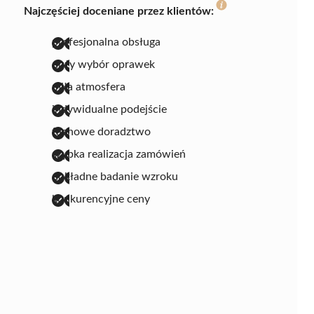
Najczęściej doceniane przez klientów:
profesjonalna obsługa
duży wybór oprawek
miła atmosfera
indywidualne podejście
fachowe doradztwo
szybka realizacja zamówień
dokładne badanie wzroku
konkurencyjne ceny