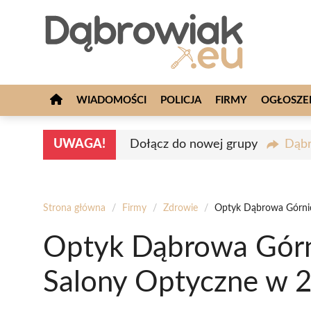
Przejdź
do
treści
WIADOMOŚCI
POLICJA
FIRMY
OGŁOSZE
UWAGA!
Dołącz do nowej grupy
Dąbr
Strona główna
/
Firmy
/
Zdrowie
/
Optyk Dąbrowa Górnic
Optyk Dąbrowa Górn
Salony Optyczne w 