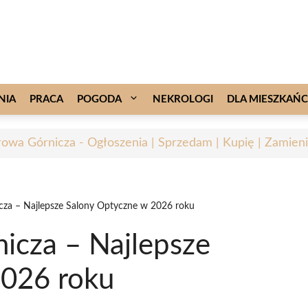
NIA
PRACA
POGODA
NEKROLOGI
DLA MIESZKAŃ
owa Górnicza - Ogłoszenia | Sprzedam | Kupię | Zamieni
za – Najlepsze Salony Optyczne w 2026 roku
icza – Najlepsze
2026 roku