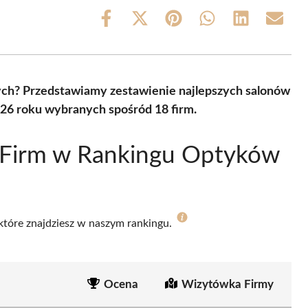
Share
Share
Share
Share
Share
Share
on
on
on
on
on
on
Facebook
X
Pinterest
WhatsApp
LinkedIn
Email
(Twitter)
ch? Przedstawiamy zestawienie najlepszych salonów
26 roku wybranych spośród 18 firm.
 Firm w Rankingu Optyków
 które znajdziesz w naszym rankingu.
Ocena
Wizytówka Firmy