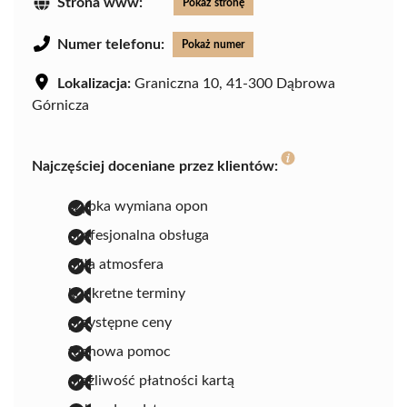
Strona www:
Pokaż stronę
Numer telefonu:
Pokaż numer
Lokalizacja:
Graniczna 10, 41-300 Dąbrowa
Górnicza
Najczęściej doceniane przez klientów:
szybka wymiana opon
profesjonalna obsługa
miła atmosfera
konkretne terminy
przystępne ceny
fachowa pomoc
możliwość płatności kartą