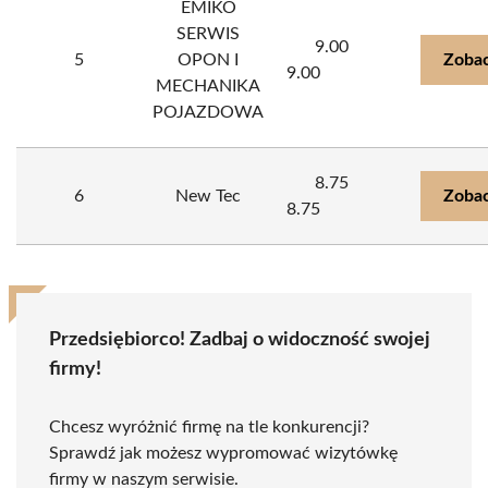
EMIKO
SERWIS
9.00
5
OPON I
Zobac
9.00
MECHANIKA
POJAZDOWA
8.75
6
New Tec
Zobac
8.75
Przedsiębiorco! Zadbaj o widoczność swojej
firmy!
Chcesz wyróżnić firmę na tle konkurencji?
Sprawdź jak możesz wypromować wizytówkę
firmy w naszym serwisie.