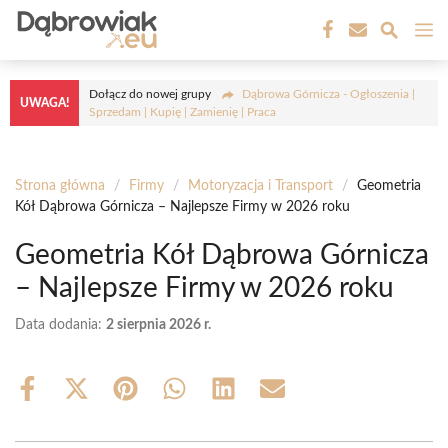
Przejdź
M
do
treści
Dołącz do nowej grupy
Dąbrowa Górnicza - Ogłoszenia |
UWAGA!
Sprzedam | Kupię | Zamienię | Praca
Strona główna
/
Firmy
/
Motoryzacja i Transport
/
Geometria
Kół Dąbrowa Górnicza – Najlepsze Firmy w 2026 roku
Geometria Kół Dąbrowa Górnicza
– Najlepsze Firmy w 2026 roku
Data dodania:
2 sierpnia 2026 r.
Share
Share
Share
Share
Share
Share
on
on
on
on
on
on
Facebook
X
Pinterest
WhatsApp
LinkedIn
Email
(Twitter)