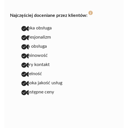
Najczęściej doceniane przez klientów:
szybka obsługa
profesjonalizm
miła obsługa
terminowość
dobry kontakt
rzetelność
wysoka jakość usług
przystępne ceny