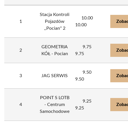
Stacja Kontroli
10.00
1
Pojazdów
Zobac
10.00
,,Pocian'' 2
GEOMETRIA
9.75
2
Zobac
KÓŁ - Pocian
9.75
9.50
3
JAG SERWIS
Zobac
9.50
POINT S LOTB
9.25
4
- Centrum
Zobac
9.25
Samochodowe