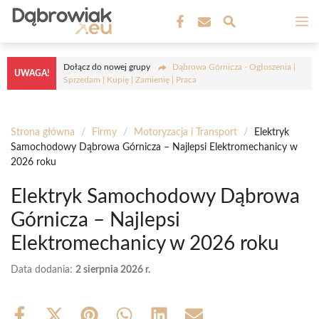
Przejdź
M
do
treści
Dołącz do nowej grupy
Dąbrowa Górnicza - Ogłoszenia |
UWAGA!
Sprzedam | Kupię | Zamienię | Praca
Strona główna
/
Firmy
/
Motoryzacja i Transport
/
Elektryk
Samochodowy Dąbrowa Górnicza – Najlepsi Elektromechanicy w
2026 roku
Elektryk Samochodowy Dąbrowa
Górnicza – Najlepsi
Elektromechanicy w 2026 roku
Data dodania:
2 sierpnia 2026 r.