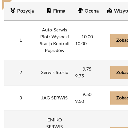
Pozycja
Firma
Ocena
Wizyt
Auto-Serwis
Piotr Wysocki
10.00
1
Zobac
Stacja Kontroli
10.00
Pojazdów
9.75
2
Serwis Stosio
Zobac
9.75
9.50
3
JAG SERWIS
Zobac
9.50
EMIKO
SERWIS