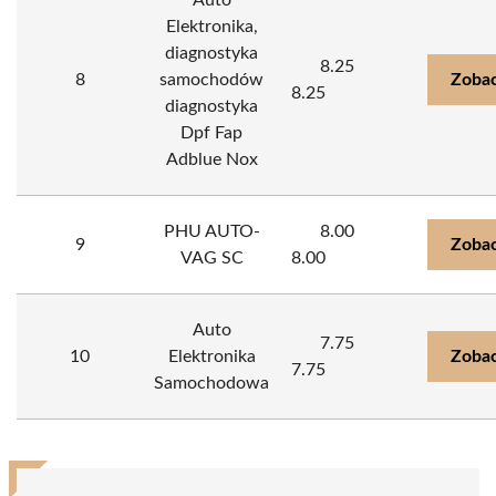
Auto
Elektronika,
diagnostyka
8.25
8
samochodów
Zobac
8.25
diagnostyka
Dpf Fap
Adblue Nox
PHU AUTO-
8.00
9
Zobac
VAG SC
8.00
Auto
7.75
10
Elektronika
Zobac
7.75
Samochodowa