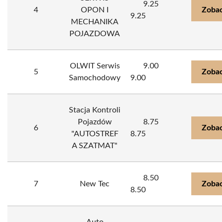
9.25
4
OPON I
Zobac
9.25
MECHANIKA
POJAZDOWA
OLWIT Serwis
9.00
5
Zobac
Samochodowy
9.00
Stacja Kontroli
Pojazdów
8.75
6
Zobac
"AUTOSTREF
8.75
A SZATMAT"
8.50
7
New Tec
Zobac
8.50