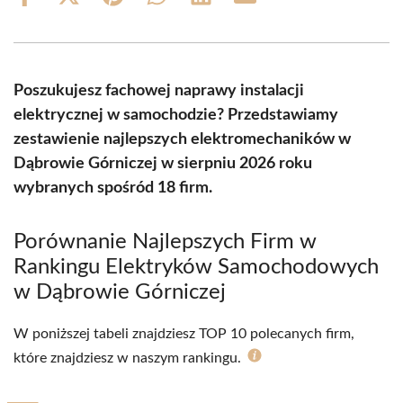
Share
Share
Share
Share
Share
Share
on
on
on
on
on
on
Facebook
X
Pinterest
WhatsApp
LinkedIn
Email
(Twitter)
Poszukujesz fachowej naprawy instalacji
elektrycznej w samochodzie? Przedstawiamy
zestawienie najlepszych elektromechaników w
Dąbrowie Górniczej w sierpniu 2026 roku
wybranych spośród 18 firm.
Porównanie Najlepszych Firm w
Rankingu Elektryków Samochodowych
w Dąbrowie Górniczej
W poniższej tabeli znajdziesz TOP 10 polecanych firm,
które znajdziesz w naszym rankingu.