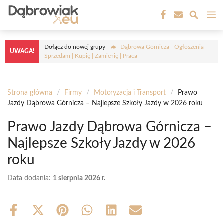
Przejdź
M
do
treści
Dołącz do nowej grupy
Dąbrowa Górnicza - Ogłoszenia |
UWAGA!
Sprzedam | Kupię | Zamienię | Praca
Strona główna
/
Firmy
/
Motoryzacja i Transport
/
Prawo
Jazdy Dąbrowa Górnicza – Najlepsze Szkoły Jazdy w 2026 roku
Prawo Jazdy Dąbrowa Górnicza –
Najlepsze Szkoły Jazdy w 2026
roku
Data dodania:
1 sierpnia 2026 r.
Share
Share
Share
Share
Share
Share
on
on
on
on
on
on