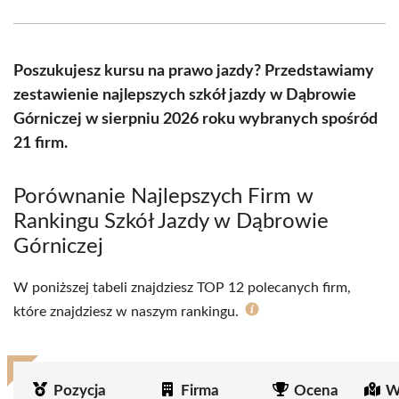
Facebook
X
Pinterest
WhatsApp
LinkedIn
Email
(Twitter)
Poszukujesz kursu na prawo jazdy? Przedstawiamy
zestawienie najlepszych szkół jazdy w Dąbrowie
Górniczej w sierpniu 2026 roku wybranych spośród
21 firm.
Porównanie Najlepszych Firm w
Rankingu Szkół Jazdy w Dąbrowie
Górniczej
W poniższej tabeli znajdziesz TOP 12 polecanych firm,
które znajdziesz w naszym rankingu.
Pozycja
Firma
Ocena
W