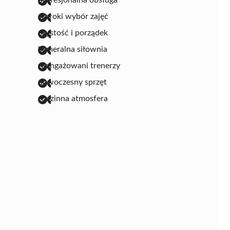
szeroki wybór zajęć
czystość i porządek
kameralna siłownia
zaangażowani trenerzy
nowoczesny sprzęt
rodzinna atmosfera