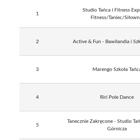
Studio Tańca i Fitness Exp
1
Fitness/Taniec/Siłown
2
Active & Fun - Bawilandia i Sz
3
Marengo Szkoła Tańc
4
Riri Pole Dance
Tanecznie Zakręcone - Studio T
5
Górnicza