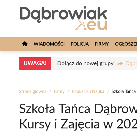
Przejdź
do
treści
WIADOMOŚCI
POLICJA
FIRMY
OGŁOSZE
UWAGA!
Dołącz do nowej grupy
Dąbr
Strona główna
/
Firmy
/
Edukacja i Nauka
/
Szkoła Tańca
Szkoła Tańca Dąbrow
Kursy i Zajęcia w 20