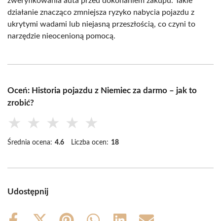
zweryfikowania auta przed dokonaniem zakupu. Takie
działanie znacząco zmniejsza ryzyko nabycia pojazdu z
ukrytymi wadami lub niejasną przeszłością, co czyni to
narzędzie nieocenioną pomocą.
Oceń: Historia pojazdu z Niemiec za darmo – jak to
zrobić?
★
★
★
★
★
Średnia ocena:
4.6
Liczba ocen:
18
Udostępnij