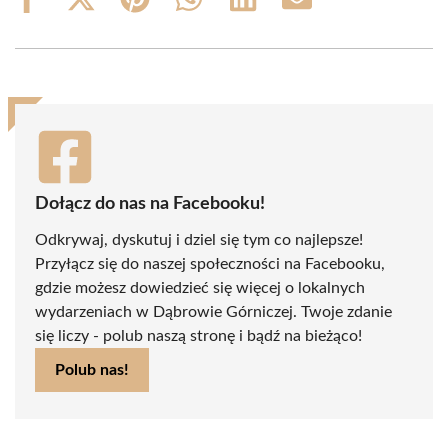
Share
Share
Share
Share
Share
Share
on
on
on
on
on
on
Facebook
X
Pinterest
WhatsApp
LinkedIn
Email
(Twitter)
Dołącz do nas na Facebooku!
Odkrywaj, dyskutuj i dziel się tym co najlepsze!
Przyłącz się do naszej społeczności na Facebooku,
gdzie możesz dowiedzieć się więcej o lokalnych
wydarzeniach w Dąbrowie Górniczej. Twoje zdanie
się liczy - polub naszą stronę i bądź na bieżąco!
Polub nas!