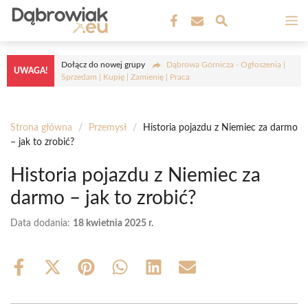
Przejdź
M
do
treści
Dołącz do nowej grupy
Dąbrowa Górnicza - Ogłoszenia |
UWAGA!
Sprzedam | Kupię | Zamienię | Praca
Strona główna
/
Przemysł
/
Historia pojazdu z Niemiec za darmo
– jak to zrobić?
Historia pojazdu z Niemiec za
darmo – jak to zrobić?
Data dodania:
18 kwietnia 2025 r.
Share
Share
Share
Share
Share
Share
on
on
on
on
on
on
Facebook
X
Pinterest
WhatsApp
LinkedIn
Email
(Twitter)