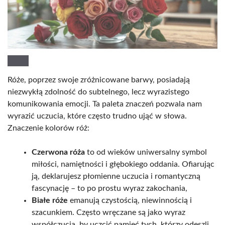
Róże, poprzez swoje zróżnicowane barwy, posiadają
niezwykłą zdolność do subtelnego, lecz wyrazistego
komunikowania emocji. Ta paleta znaczeń pozwala nam
wyrazić uczucia, które często trudno ująć w słowa.
Znaczenie kolorów róż:
Czerwona róża
to od wieków uniwersalny symbol
miłości, namiętności i głębokiego oddania. Ofiarując
ją, deklarujesz płomienne uczucia i romantyczną
fascynację – to po prostu wyraz zakochania,
Białe róże
emanują czystością, niewinnością i
szacunkiem. Często wręczane są jako wyraz
współczucia, by uczcić pamięć tych, którzy odeszli,