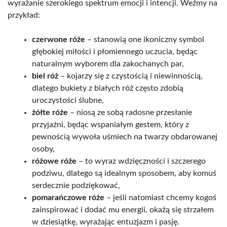
wyrażanie szerokiego spektrum emocji i intencji. Weźmy na
przykład:
czerwone róże
– stanowią one ikoniczny symbol
głębokiej miłości i płomiennego uczucia, będąc
naturalnym wyborem dla zakochanych par,
biel róż
– kojarzy się z czystością i niewinnością,
dlatego bukiety z białych róż często zdobią
uroczystości ślubne,
żółte róże
– niosą ze sobą radosne przesłanie
przyjaźni, będąc wspaniałym gestem, który z
pewnością wywoła uśmiech na twarzy obdarowanej
osoby,
różowe róże
– to wyraz wdzięczności i szczerego
podziwu, dlatego są idealnym sposobem, aby komuś
serdecznie podziękować,
pomarańczowe róże
– jeśli natomiast chcemy kogoś
zainspirować i dodać mu energii, okażą się strzałem
w dziesiątkę, wyrażając entuzjazm i pasję.