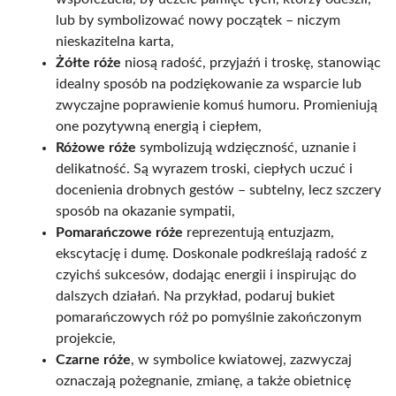
lub by symbolizować nowy początek – niczym
nieskazitelna karta,
Żółte róże
niosą radość, przyjaźń i troskę, stanowiąc
idealny sposób na podziękowanie za wsparcie lub
zwyczajne poprawienie komuś humoru. Promieniują
one pozytywną energią i ciepłem,
Różowe róże
symbolizują wdzięczność, uznanie i
delikatność. Są wyrazem troski, ciepłych uczuć i
docenienia drobnych gestów – subtelny, lecz szczery
sposób na okazanie sympatii,
Pomarańczowe róże
reprezentują entuzjazm,
ekscytację i dumę. Doskonale podkreślają radość z
czyichś sukcesów, dodając energii i inspirując do
dalszych działań. Na przykład, podaruj bukiet
pomarańczowych róż po pomyślnie zakończonym
projekcie,
Czarne róże
, w symbolice kwiatowej, zazwyczaj
oznaczają pożegnanie, zmianę, a także obietnicę