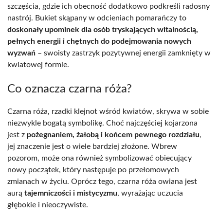
szczęścia, gdzie ich obecność dodatkowo podkreśli radosny
nastrój. Bukiet skąpany w odcieniach pomarańczy to
doskonały upominek dla osób tryskających witalnością,
pełnych energii i chętnych do podejmowania nowych
wyzwań
– swoisty zastrzyk pozytywnej energii zamknięty w
kwiatowej formie.
Co oznacza czarna róża?
Czarna róża, rzadki klejnot wśród kwiatów, skrywa w sobie
niezwykle bogatą symbolikę. Choć najczęściej kojarzona
jest z
pożegnaniem, żałobą i końcem pewnego rozdziału
,
jej znaczenie jest o wiele bardziej złożone. Wbrew
pozorom, może ona również symbolizować obiecujący
nowy początek, który następuje po przełomowych
zmianach w życiu. Oprócz tego, czarna róża owiana jest
aurą
tajemniczości i mistycyzmu
, wyrażając uczucia
głębokie i nieoczywiste.