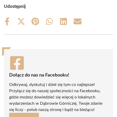
Udostępnij
Share
Share
Share
Share
Share
Share
on
on
on
on
on
on
Facebook
X
Pinterest
WhatsApp
LinkedIn
Email
(Twitter)
Dołącz do nas na Facebooku!
Odkrywaj, dyskutuj i dziel się tym co najlepsze!
Przyłącz się do naszej społeczności na Facebooku,
gdzie możesz dowiedzieć się więcej o lokalnych
wydarzeniach w Dąbrowie Górniczej. Twoje zdanie
się liczy - polub naszą stronę i bądź na bieżąco!