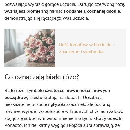
pozwalając wyrazić gorące uczucia. Darując czerwoną różę,
wyznajesz płomienną miłość i oddanie ukochanej osobie
,
demonstrując siłę łączącego Was uczucia.
Ilość kwiatów w bukiecie –
znaczenie i symbolika
Co oznaczają białe róże?
Białe róże, symbole
czystości, niewinności i nowych
początków
, często królują na ślubach. Uosabiają
nieskazitelne uczucie i głęboki szacunek, ale potrafią
również wyrazić współczucie w trudnych chwilach żałoby,
stając się subtelnym wspomnieniem o tych, którzy odeszli.
Ponadto, ich delikatny wygląd i kojąca aura sprawiają, że