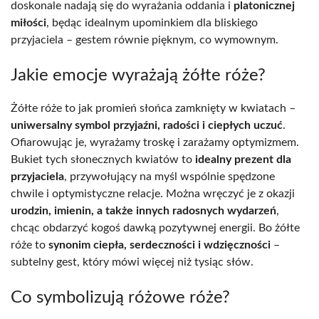
doskonale nadają się do wyrażania oddania i
platonicznej
miłości
, będąc idealnym upominkiem dla bliskiego
przyjaciela – gestem równie pięknym, co wymownym.
Jakie emocje wyrażają żółte róże?
Żółte róże to jak promień słońca zamknięty w kwiatach –
uniwersalny symbol przyjaźni, radości i ciepłych uczuć
.
Ofiarowując je, wyrażamy troskę i zarażamy optymizmem.
Bukiet tych słonecznych kwiatów to
idealny prezent dla
przyjaciela
, przywołujący na myśl wspólnie spędzone
chwile i optymistyczne relacje. Można wręczyć je z okazji
urodzin, imienin, a także innych radosnych wydarzeń
,
chcąc obdarzyć kogoś dawką pozytywnej energii. Bo żółte
róże to
synonim ciepła, serdeczności i wdzięczności
–
subtelny gest, który mówi więcej niż tysiąc słów.
Co symbolizują różowe róże?