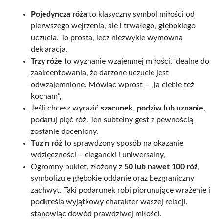
Pojedyncza róża
to klasyczny symbol miłości od
pierwszego wejrzenia, ale i trwałego, głębokiego
uczucia. To prosta, lecz niezwykle wymowna
deklaracja,
Trzy róże
to wyznanie wzajemnej miłości, idealne do
zaakcentowania, że darzone uczucie jest
odwzajemnione. Mówiąc wprost – „ja ciebie też
kocham”,
Jeśli chcesz wyrazić
szacunek, podziw lub uznanie
,
podaruj pięć róż. Ten subtelny gest z pewnością
zostanie doceniony,
Tuzin róż
to sprawdzony sposób na okazanie
wdzięczności – elegancki i uniwersalny,
Ogromny bukiet, złożony z
50 lub nawet 100 róż
,
symbolizuje głębokie oddanie oraz bezgraniczny
zachwyt. Taki podarunek robi piorunujące wrażenie i
podkreśla wyjątkowy charakter waszej relacji,
stanowiąc dowód prawdziwej miłości.