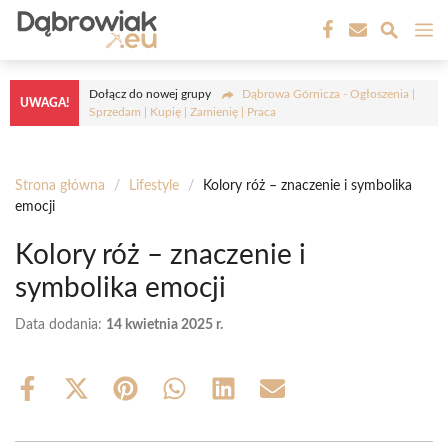
Przejdź
M
do
treści
Dołącz do nowej grupy
Dąbrowa Górnicza - Ogłoszenia |
UWAGA!
Sprzedam | Kupię | Zamienię | Praca
Strona główna
/
Lifestyle
/
Kolory róż – znaczenie i symbolika
emocji
Kolory róż – znaczenie i
symbolika emocji
Data dodania:
14 kwietnia 2025 r.
Share
Share
Share
Share
Share
Share
on
on
on
on
on
on
Facebook
X
Pinterest
WhatsApp
LinkedIn
Email
(Twitter)