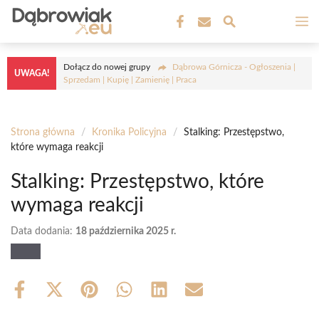
Przejdź
M
do
treści
Dołącz do nowej grupy
Dąbrowa Górnicza - Ogłoszenia |
UWAGA!
Sprzedam | Kupię | Zamienię | Praca
Strona główna
/
Kronika Policyjna
/
Stalking: Przestępstwo,
które wymaga reakcji
Stalking: Przestępstwo, które
wymaga reakcji
Data dodania:
18 października 2025 r.
Share
Share
Share
Share
Share
Share
on
on
on
on
on
on
Facebook
X
Pinterest
WhatsApp
LinkedIn
Email