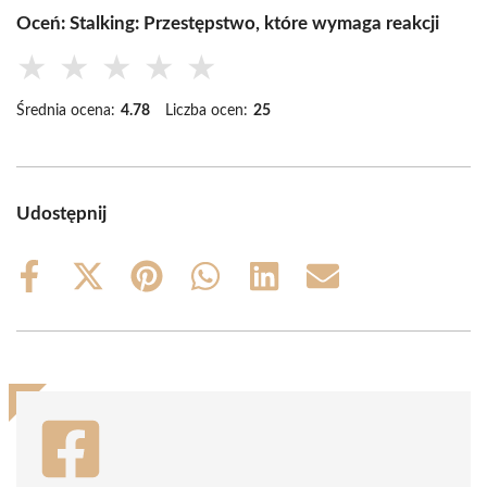
Oceń: Stalking: Przestępstwo, które wymaga reakcji
★
★
★
★
★
Średnia ocena:
4.78
Liczba ocen:
25
Udostępnij
Share
Share
Share
Share
Share
Share
on
on
on
on
on
on
Facebook
X
Pinterest
WhatsApp
LinkedIn
Email
(Twitter)