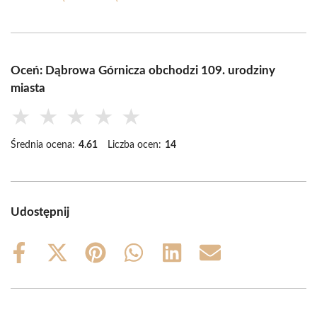
Oceń: Dąbrowa Górnicza obchodzi 109. urodziny
miasta
★
★
★
★
★
Średnia ocena:
4.61
Liczba ocen:
14
Udostępnij
Share
Share
Share
Share
Share
Share
on
on
on
on
on
on
Facebook
X
Pinterest
WhatsApp
LinkedIn
Email
(Twitter)