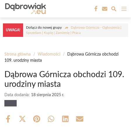
Przejdź
M
do
treści
Dołącz do nowej grupy
Dąbrowa Górnicza - Ogłoszenia |
UWAGA!
Sprzedam | Kupię | Zamienię | Praca
Strona główna
/
Wiadomości
/
Dąbrowa Górnicza obchodzi
109. urodziny miasta
Dąbrowa Górnicza obchodzi 109.
urodziny miasta
Data dodania:
18 sierpnia 2025 r.
Share
Share
Share
Share
Share
Share
on
on
on
on
on
on
Facebook
X
Pinterest
WhatsApp
LinkedIn
Email