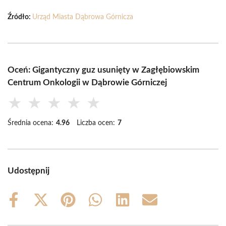
Źródło:
Urząd Miasta Dąbrowa Górnicza
Oceń: Gigantyczny guz usunięty w Zagłębiowskim
Centrum Onkologii w Dąbrowie Górniczej
★
★
★
★
★
Średnia ocena:
4.96
Liczba ocen:
7
Udostępnij
Share
Share
Share
Share
Share
Share
on
on
on
on
on
on
Facebook
X
Pinterest
WhatsApp
LinkedIn
Email