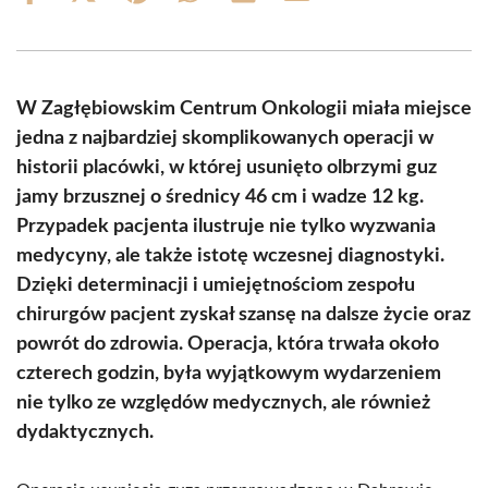
on
on
on
on
on
on
Facebook
X
Pinterest
WhatsApp
LinkedIn
Email
(Twitter)
W Zagłębiowskim Centrum Onkologii miała miejsce
jedna z najbardziej skomplikowanych operacji w
historii placówki, w której usunięto olbrzymi guz
jamy brzusznej o średnicy 46 cm i wadze 12 kg.
Przypadek pacjenta ilustruje nie tylko wyzwania
medycyny, ale także istotę wczesnej diagnostyki.
Dzięki determinacji i umiejętnościom zespołu
chirurgów pacjent zyskał szansę na dalsze życie oraz
powrót do zdrowia. Operacja, która trwała około
czterech godzin, była wyjątkowym wydarzeniem
nie tylko ze względów medycznych, ale również
dydaktycznych.