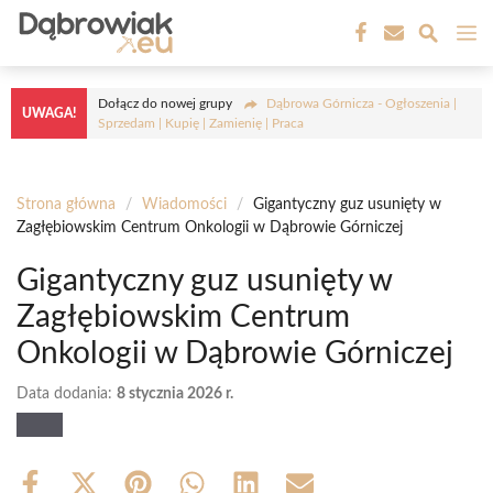
Przejdź
M
do
treści
Dołącz do nowej grupy
Dąbrowa Górnicza - Ogłoszenia |
UWAGA!
Sprzedam | Kupię | Zamienię | Praca
Strona główna
/
Wiadomości
/
Gigantyczny guz usunięty w
Zagłębiowskim Centrum Onkologii w Dąbrowie Górniczej
Gigantyczny guz usunięty w
Zagłębiowskim Centrum
Onkologii w Dąbrowie Górniczej
Data dodania:
8 stycznia 2026 r.
Share
Share
Share
Share
Share
Share