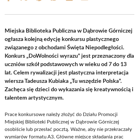
on
on
on
on
on
on
Facebook
X
Pinterest
WhatsApp
LinkedIn
Email
(Twitter)
Miejska Biblioteka Publiczna w Dąbrowie Górniczej
ogłasza kolejną edycję konkursu plastycznego
związanego z obchodami Święta Niepodległości.
Konkurs „DoWolności wyrazu” jest przeznaczony dla
uczniów szkół podstawowych w wieku od 7 do 13
lat. Celem rywalizacji jest plastyczna interpretacja
wiersza Tadeusza Kubiaka „Tu wszędzie Polska”.
Zachęca się dzieci do wykazania się kreatywnością i
talentem artystycznym.
Prace konkursowe należy złożyć do Działu Promocji
Miejskiej Biblioteki Publicznej w Dąbrowie Górniczej
osobiście lub przesłać pocztą. Ważne, aby nie przekraczały
wymiarów formatu A3. Główne miejsce składania prac