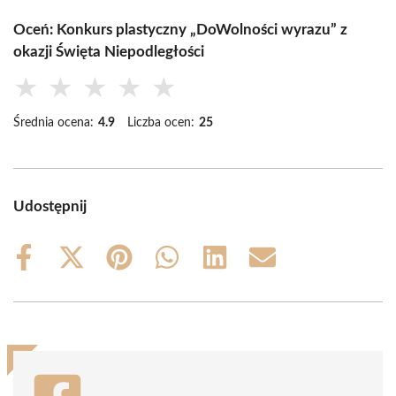
Oceń: Konkurs plastyczny „DoWolności wyrazu” z
okazji Święta Niepodległości
★
★
★
★
★
Średnia ocena:
4.9
Liczba ocen:
25
Udostępnij
Share
Share
Share
Share
Share
Share
on
on
on
on
on
on
Facebook
X
Pinterest
WhatsApp
LinkedIn
Email
(Twitter)