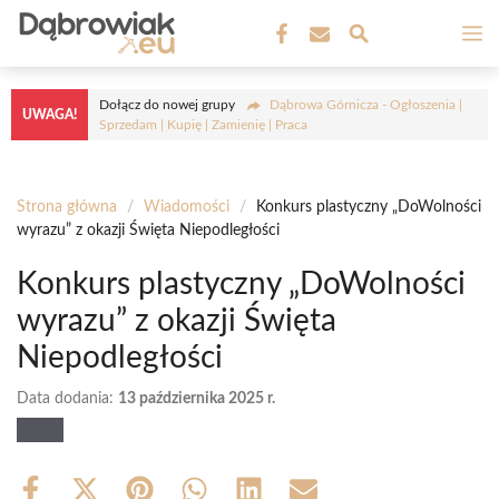
Przejdź
M
do
treści
Dołącz do nowej grupy
Dąbrowa Górnicza - Ogłoszenia |
UWAGA!
Sprzedam | Kupię | Zamienię | Praca
Strona główna
/
Wiadomości
/
Konkurs plastyczny „DoWolności
wyrazu” z okazji Święta Niepodległości
Konkurs plastyczny „DoWolności
wyrazu” z okazji Święta
Niepodległości
Data dodania:
13 października 2025 r.
Share
Share
Share
Share
Share
Share