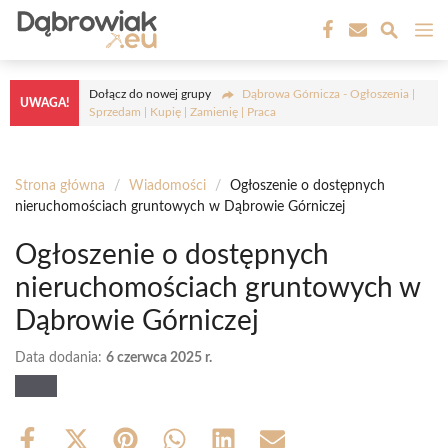
Przejdź
M
do
treści
Dołącz do nowej grupy
Dąbrowa Górnicza - Ogłoszenia |
UWAGA!
Sprzedam | Kupię | Zamienię | Praca
Strona główna
/
Wiadomości
/
Ogłoszenie o dostępnych
nieruchomościach gruntowych w Dąbrowie Górniczej
Ogłoszenie o dostępnych
nieruchomościach gruntowych w
Dąbrowie Górniczej
Data dodania:
6 czerwca 2025 r.
Share
Share
Share
Share
Share
Share