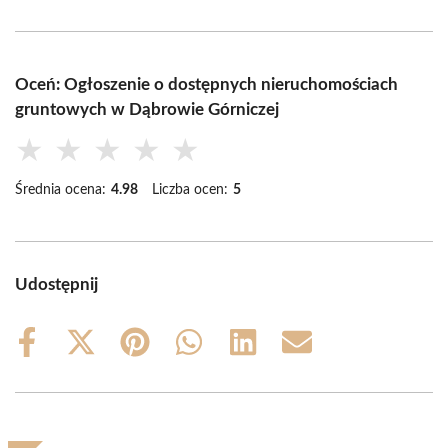
Oceń: Ogłoszenie o dostępnych nieruchomościach
gruntowych w Dąbrowie Górniczej
★
★
★
★
★
Średnia ocena:
4.98
Liczba ocen:
5
Udostępnij
Share
Share
Share
Share
Share
Share
on
on
on
on
on
on
Facebook
X
Pinterest
WhatsApp
LinkedIn
Email
(Twitter)