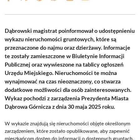
on
on
on
on
on
on
Facebook
X
Pinterest
WhatsApp
LinkedIn
Email
(Twitter)
Dąbrowski magistrat poinformował o udostępnieniu
wykazu nieruchomości gruntowych, które są
przeznaczone do najmu oraz dzierżawy. Informacje
te zostały zamieszczone w Biuletynie Informacji
Publicznej oraz wywieszone na tablicy ogłoszeń
Urzędu Miejskiego. Nieruchomości te można
wynajmować na czas nieoznaczony, co stwarza
dodatkowe możliwości dla osób zainteresowanych.
Wykaz pochodzi z zarządzenia Prezydenta Miasta
Dąbrowa Górnicza z dnia 30 maja 2025 roku.
W wykazie znajdują się nieruchomości objęte określonym
zarządzeniem, które zostało opublikowane, aby zapewnić
mieszkańcom dostęp do informacji o dostępnych gruntach.