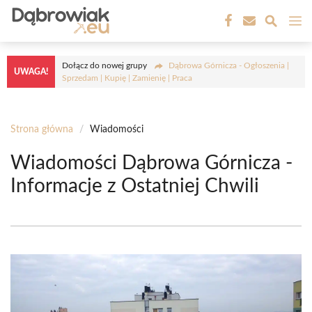
Przejdź
M
do
treści
Dołącz do nowej grupy
Dąbrowa Górnicza - Ogłoszenia |
UWAGA!
Sprzedam | Kupię | Zamienię | Praca
Strona główna
/
Wiadomości
Wiadomości Dąbrowa Górnicza -
Informacje z Ostatniej Chwili