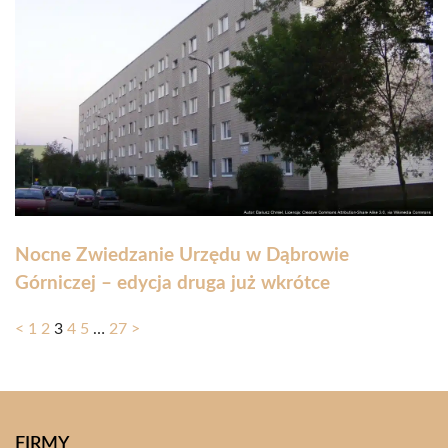
Nocne Zwiedzanie Urzędu w Dąbrowie
Górniczej – edycja druga już wkrótce
<
1
2
3
4
5
…
27
>
FIRMY