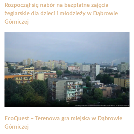
Rozpoczął się nabór na bezpłatne zajęcia
żeglarskie dla dzieci i młodzieży w Dąbrowie
Górniczej
EcoQuest – Terenowa gra miejska w Dąbrowie
Górniczej