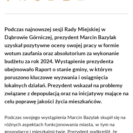
on
on
on
on
on
on
Facebook
X
Pinterest
WhatsApp
LinkedIn
Email
(Twitter)
Podczas najnowszej sesji Rady Miejskiej w
Dąbrowie Górniczej, prezydent Marcin Bazylak
uzyskał pozytywne oceny swojej pracy w formie
wotum zaufania oraz absolutorium za wykonanie
budżetu za rok 2024. Wystąpienie prezydenta
obejmowało Raport o stanie gminy, w którym
poruszono kluczowe wyzwania i osiągnięcia
lokalnych działań. Prezydent wskazał na problemy
związane z depopulacją oraz na inicjatywy mające na
celu poprawę jakości życia mieszkańców.
Podczas swojego wystąpienia Marcin Bazylak skupił się na
różnych aspektach funkcjonowania miasta, w tym na
gospodarce i mieszkalnictwie. Prezydent podkreślił, że