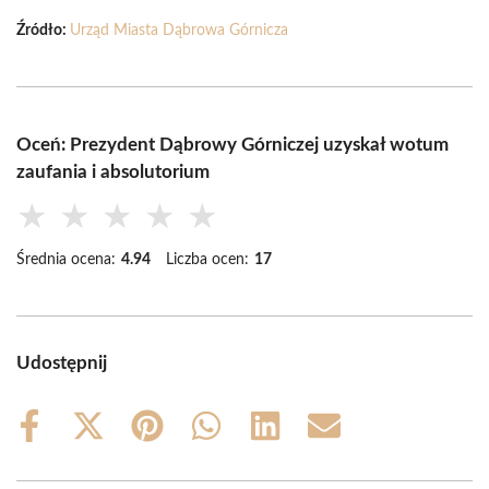
Źródło:
Urząd Miasta Dąbrowa Górnicza
Oceń: Prezydent Dąbrowy Górniczej uzyskał wotum
zaufania i absolutorium
★
★
★
★
★
Średnia ocena:
4.94
Liczba ocen:
17
Udostępnij
Share
Share
Share
Share
Share
Share
on
on
on
on
on
on
Facebook
X
Pinterest
WhatsApp
LinkedIn
Email
(Twitter)