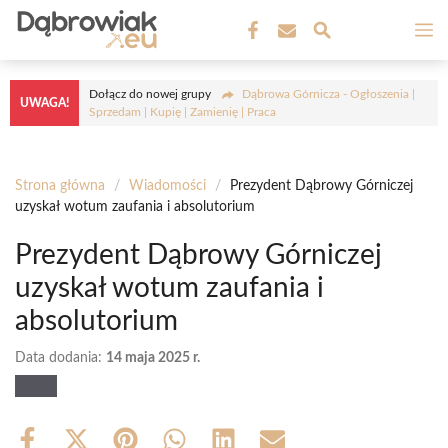
Przejdź
M
do
treści
Dołącz do nowej grupy
Dąbrowa Górnicza - Ogłoszenia |
UWAGA!
Sprzedam | Kupię | Zamienię | Praca
Strona główna
/
Wiadomości
/
Prezydent Dąbrowy Górniczej
uzyskał wotum zaufania i absolutorium
Prezydent Dąbrowy Górniczej
uzyskał wotum zaufania i
absolutorium
Data dodania:
14 maja 2025 r.
Share
Share
Share
Share
Share
Share