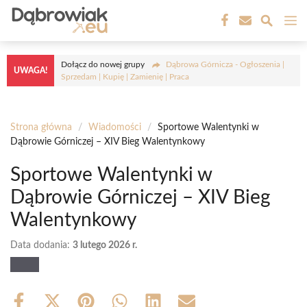
Przejdź
M
do
treści
Dołącz do nowej grupy
Dąbrowa Górnicza - Ogłoszenia |
UWAGA!
Sprzedam | Kupię | Zamienię | Praca
Strona główna
/
Wiadomości
/
Sportowe Walentynki w
Dąbrowie Górniczej – XIV Bieg Walentynkowy
Sportowe Walentynki w
Dąbrowie Górniczej – XIV Bieg
Walentynkowy
Data dodania:
3 lutego 2026 r.
Share
Share
Share
Share
Share
Share