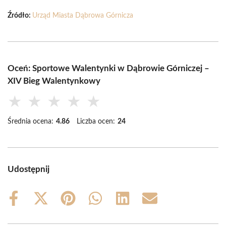
Źródło:
Urząd Miasta Dąbrowa Górnicza
Oceń: Sportowe Walentynki w Dąbrowie Górniczej –
XIV Bieg Walentynkowy
★
★
★
★
★
Średnia ocena:
4.86
Liczba ocen:
24
Udostępnij
Share
Share
Share
Share
Share
Share
on
on
on
on
on
on
Facebook
X
Pinterest
WhatsApp
LinkedIn
Email
(Twitter)