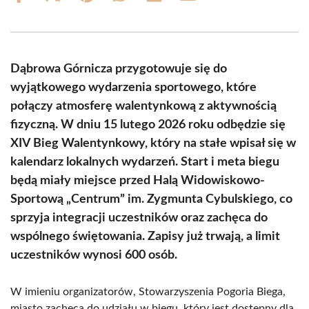
on
on
on
on
on
on
Facebook
X
Pinterest
WhatsApp
LinkedIn
Email
(Twitter)
Dąbrowa Górnicza przygotowuje się do
wyjątkowego wydarzenia sportowego, które
połączy atmosferę walentynkową z aktywnością
fizyczną. W dniu 15 lutego 2026 roku odbędzie się
XIV Bieg Walentynkowy, który na stałe wpisał się w
kalendarz lokalnych wydarzeń. Start i meta biegu
będą miały miejsce przed Halą Widowiskowo-
Sportową „Centrum” im. Zygmunta Cybulskiego, co
sprzyja integracji uczestników oraz zachęca do
wspólnego świętowania. Zapisy już trwają, a limit
uczestników wynosi 600 osób.
W imieniu organizatorów, Stowarzyszenia Pogoria Biega,
miasto zachęca do udziału w biegu, który jest dostępny dla