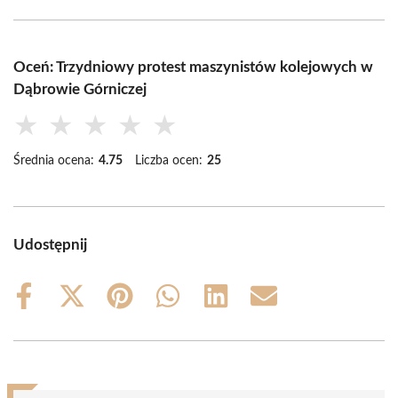
Oceń: Trzydniowy protest maszynistów kolejowych w
Dąbrowie Górniczej
★
★
★
★
★
Średnia ocena:
4.75
Liczba ocen:
25
Udostępnij
Share
Share
Share
Share
Share
Share
on
on
on
on
on
on
Facebook
X
Pinterest
WhatsApp
LinkedIn
Email
(Twitter)