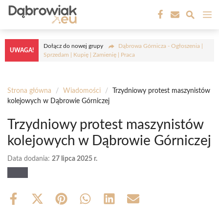
Przejdź
M
do
treści
Dołącz do nowej grupy
Dąbrowa Górnicza - Ogłoszenia |
UWAGA!
Sprzedam | Kupię | Zamienię | Praca
Strona główna
/
Wiadomości
/
Trzydniowy protest maszynistów
kolejowych w Dąbrowie Górniczej
Trzydniowy protest maszynistów
kolejowych w Dąbrowie Górniczej
Data dodania:
27 lipca 2025 r.
Share
Share
Share
Share
Share
Share
on
on
on
on
on
on
Facebook
X
Pinterest
WhatsApp
LinkedIn
Email