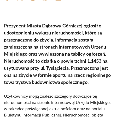
on
on
on
on
on
on
Facebook
X
Pinterest
WhatsApp
LinkedIn
Email
(Twitter)
Prezydent Miasta Dąbrowy Górniczej ogłosił o
udostępnieniu wykazu nieruchomości, które są
przeznaczone do zbycia. Informacja została
zamieszczona na stronach internetowych Urzędu
Miejskiego oraz wywieszona na tablicy ogłoszeń.
Nieruchomość to działka o powierzchni 1,1453 ha,
usytuowana przy ul. Tysiąclecia. Przeznaczona jest
ona na zbycie w formie aportu na rzecz regionlnego
towarzystwa budownictwa społecznego.
Użytkownicy mogą znaleźć szczegóły dotyczące tej
nieruchomości na stronie internetowej Urzędu Miejskiego,
w zakładce poświęconej aktualnościom oraz na portalu
Biuletynu Informacji Publicznej. Nieruchomość, objęta