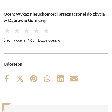
Oceń: Wykaz nieruchomości przeznaczonej do zbycia
w Dąbrowie Górniczej
★
★
★
★
★
Średnia ocena:
4.65
Liczba ocen:
6
Udostępnij
Share
Share
Share
Share
Share
Share
on
on
on
on
on
on
Facebook
X
Pinterest
WhatsApp
LinkedIn
Email
(Twitter)