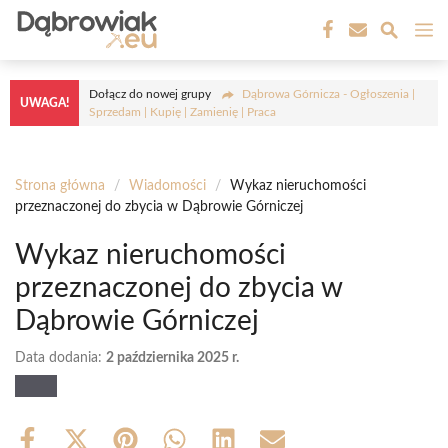
Przejdź
M
do
treści
Dołącz do nowej grupy
Dąbrowa Górnicza - Ogłoszenia |
UWAGA!
Sprzedam | Kupię | Zamienię | Praca
Strona główna
/
Wiadomości
/
Wykaz nieruchomości
przeznaczonej do zbycia w Dąbrowie Górniczej
Wykaz nieruchomości
przeznaczonej do zbycia w
Dąbrowie Górniczej
Data dodania:
2 października 2025 r.
Share
Share
Share
Share
Share
Share