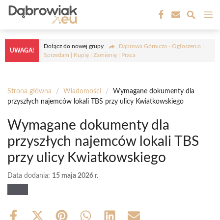
Przejdź
M
do
treści
Dołącz do nowej grupy
Dąbrowa Górnicza - Ogłoszenia |
UWAGA!
Sprzedam | Kupię | Zamienię | Praca
Strona główna
/
Wiadomości
/
Wymagane dokumenty dla
przyszłych najemców lokali TBS przy ulicy Kwiatkowskiego
Wymagane dokumenty dla
przyszłych najemców lokali TBS
przy ulicy Kwiatkowskiego
Data dodania:
15 maja 2026 r.
Share
Share
Share
Share
Share
Share