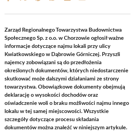
on
on
on
on
on
on
Facebook
X
Pinterest
WhatsApp
LinkedIn
Email
(Twitter)
Zarząd Regionalnego Towarzystwa Budownictwa
Społecznego Sp. z o.o. w Chorzowie ogłosił ważne
informacje dotyczące najmu lokali przy ulicy
Kwiatkowskiego w Dąbrowie Górniczej. Przyszli
najemcy zobowiązani są do przedłożenia
określonych dokumentów, których niedostarczenie
skutkować może dalszymi działaniami ze strony
towarzystwa. Obowiązkowe dokumenty obejmują
deklarację o wysokości dochodów oraz
oświadczenie woli o braku możliwości najmu innego
lokalu w tej samej miejscowości. Wszystkie
szczegóły dotyczące procesu składania
dokumentów można znaleźć w niniejszym artykule.