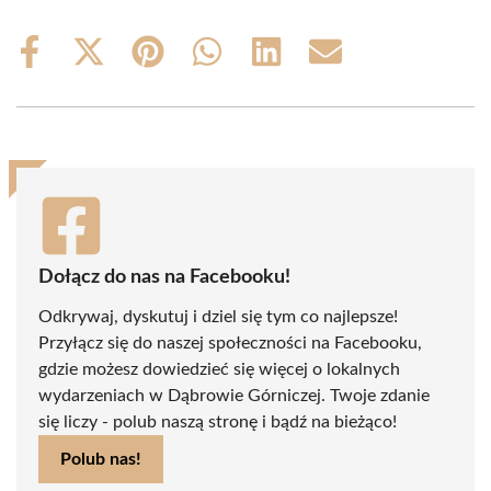
Share
Share
Share
Share
Share
Share
on
on
on
on
on
on
Facebook
X
Pinterest
WhatsApp
LinkedIn
Email
(Twitter)
Dołącz do nas na Facebooku!
Odkrywaj, dyskutuj i dziel się tym co najlepsze!
Przyłącz się do naszej społeczności na Facebooku,
gdzie możesz dowiedzieć się więcej o lokalnych
wydarzeniach w Dąbrowie Górniczej. Twoje zdanie
się liczy - polub naszą stronę i bądź na bieżąco!
Polub nas!