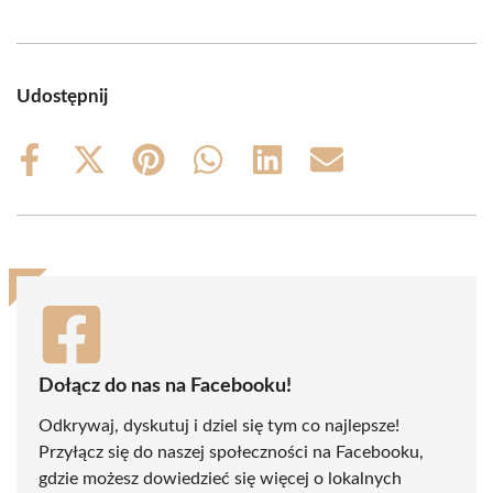
Udostępnij
Share
Share
Share
Share
Share
Share
on
on
on
on
on
on
Facebook
X
Pinterest
WhatsApp
LinkedIn
Email
(Twitter)
Dołącz do nas na Facebooku!
Odkrywaj, dyskutuj i dziel się tym co najlepsze!
Przyłącz się do naszej społeczności na Facebooku,
gdzie możesz dowiedzieć się więcej o lokalnych