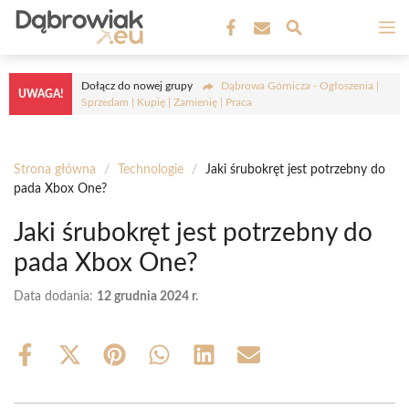
Przejdź
M
do
treści
Dołącz do nowej grupy
Dąbrowa Górnicza - Ogłoszenia |
UWAGA!
Sprzedam | Kupię | Zamienię | Praca
Strona główna
/
Technologie
/
Jaki śrubokręt jest potrzebny do
pada Xbox One?
Jaki śrubokręt jest potrzebny do
pada Xbox One?
Data dodania:
12 grudnia 2024 r.
Share
Share
Share
Share
Share
Share
on
on
on
on
on
on
Facebook
X
Pinterest
WhatsApp
LinkedIn
Email
(Twitter)