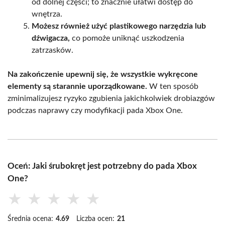
od dolnej części; to znacznie ułatwi dostęp do
wnętrza.
Możesz również użyć plastikowego narzędzia lub
dźwigacza,
co pomoże uniknąć uszkodzenia
zatrzasków.
Na zakończenie upewnij się, że wszystkie wykręcone
elementy są starannie uporządkowane.
W ten sposób
zminimalizujesz ryzyko zgubienia jakichkolwiek drobiazgów
podczas naprawy czy modyfikacji pada Xbox One.
Oceń: Jaki śrubokręt jest potrzebny do pada Xbox
One?
★
★
★
★
★
Średnia ocena:
4.69
Liczba ocen:
21