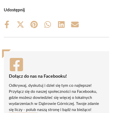
Udostępnij
Share
Share
Share
Share
Share
Share
on
on
on
on
on
on
Facebook
X
Pinterest
WhatsApp
LinkedIn
Email
(Twitter)
Dołącz do nas na Facebooku!
Odkrywaj, dyskutuj i dziel się tym co najlepsze!
Przyłącz się do naszej społeczności na Facebooku,
gdzie możesz dowiedzieć się więcej o lokalnych
wydarzeniach w Dąbrowie Górniczej. Twoje zdanie
się liczy - polub naszą stronę i bądź na bieżąco!