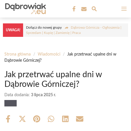
Przejdź
M
do
treści
Dołącz do nowej grupy
Dąbrowa Górnicza - Ogłoszenia |
UWAGA!
Sprzedam | Kupię | Zamienię | Praca
Strona główna
/
Wiadomości
/
Jak przetrwać upalne dni w
Dąbrowie Górniczej?
Jak przetrwać upalne dni w
Dąbrowie Górniczej?
Data dodania:
3 lipca 2025 r.
Share
Share
Share
Share
Share
Share
on
on
on
on
on
on
Facebook
X
Pinterest
WhatsApp
LinkedIn
Email