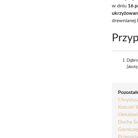
w dniu
16 p
ukrzyżowa
drewnianej k
Przyp
Dąbrow
[dostę
Pozostałe
Chrystus
Kościół 
Oblubień
Ducha Św
Górnicze
Przenajś