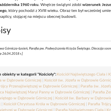
aździernika 1960 roku
. Wnętrze świątyni zdobi
wizerunek Jezu
nego
, który pochodzi z XVIII wieku. Obraz ten był wcześniej umi
aplicy, stojącej na miejscu obecnej budowli.
isy
a Górnicza-Łosień, Parafia pw. Podwyższenia Krzyża Świętego. Diecezja sos
p 26.04.2018 r.]
 obiekty w kategorii "Kościoły":
Kościół Najświętszego Ciała i 
a w Dąbrowie Górniczej
|
Kościół św. Józefa w Dąbrowie Górnic
Trójcy Przenajświętszej w Dąbrowie Górniczej
|
Parafia św. Józef
ca Najświętszej Maryi Panny w Dąbrowie Górniczej
|
Parafia Ze
iętego w Dąbrowie Górniczej
|
Kościół św. Barbary w Dąbrowi
j
|
Kościół Chrystusa Króla w Dąbrowie Górniczej
|
Parafia Trójc
więtszej w Dąbrowie Górniczej
|
Parafia Najświętszego Ciała i K