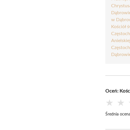
Chrystus
Dąbrowie
w Dąbrow
Kościół 
Częstoch
Anielski
Częstoch
Dąbrowie
Oceń: Kośc
★
★
Średnia ocena