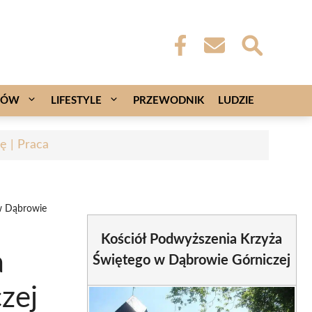
CÓW
LIFESTYLE
PRZEWODNIK
LUDZIE
ę | Praca
w Dąbrowie
Kościół Podwyższenia Krzyża
a
Świętego w Dąbrowie Górniczej
zej