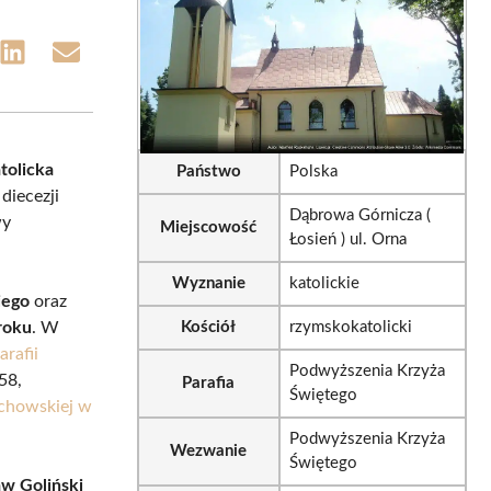
e
Share
Share
on
on
sApp
LinkedIn
Email
tolicka
Państwo
Polska
diecezji
Dąbrowa Górnicza (
wy
Miejscowość
Łosień ) ul. Orna
Wyznanie
katolickie
iego
oraz
roku
. W
Kościół
rzymskokatolicki
arafii
Podwyższenia Krzyża
58,
Parafia
Świętego
ochowskiej w
Podwyższenia Krzyża
Wezwanie
Świętego
aw Goliński