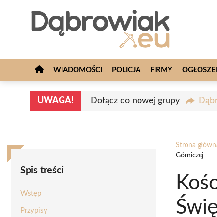
Przejdź
do
treści
WIADOMOŚCI
POLICJA
FIRMY
OGŁOSZE
UWAGA!
Dołącz do nowej grupy
Dąbr
Strona główn
Górniczej
Spis treści
Kośc
Wstęp
Świę
Przypisy