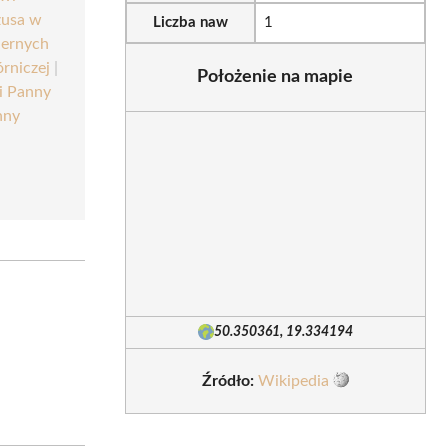
zusa w
Liczba naw
1
iernych
rniczej
|
Położenie na mapie
i Panny
nny
50.350361, 19.334194
Źródło:
Wikipedia