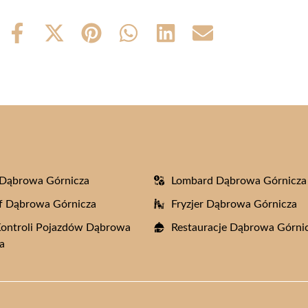
Share
Share
Share
Share
Share
Share
on
on
on
on
on
on
Facebook
X
Pinterest
WhatsApp
LinkedIn
Email
(Twitter)
 Dąbrowa Górnicza
Lombard Dąbrowa Górnicza
f Dąbrowa Górnicza
Fryzjer Dąbrowa Górnicza
Kontroli Pojazdów Dąbrowa
Restauracje Dąbrowa Górni
a