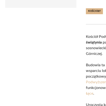
KOŚCIOŁY
Kościół Pod
świątynia
pa
sosnowiecki
Górniczej.
Budowla ta 
wsparciu lo
początkowym 
Podwyższen
funkcjonowa
Łęce
.
Uroczystą k