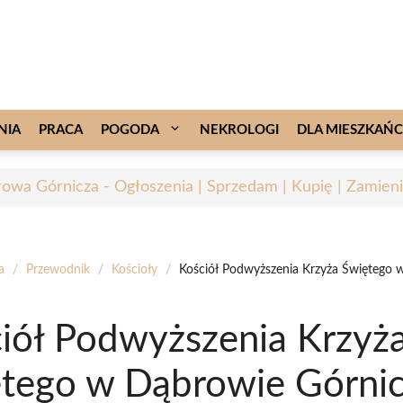
NIA
PRACA
POGODA
NEKROLOGI
DLA MIESZKAŃ
owa Górnicza - Ogłoszenia | Sprzedam | Kupię | Zamieni
a
/
Przewodnik
/
Kościoły
/
Kościół Podwyższenia Krzyża Świętego 
iół Podwyższenia Krzyż
tego w Dąbrowie Górnic