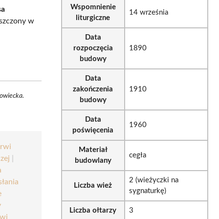
Wspomnienie
sa
14 września
liturgiczne
eszczony w
Data
rozpoczęcia
1890
budowy
Data
zakończenia
1910
nowiecka.
budowy
Data
1960
poświęcenia
Krwi
Materiał
cegła
zej
|
budowlany
a
2 (wieżyczki na
słania
Liczba wież
sygnaturkę)
e
y
Liczba ołtarzy
3
rwi