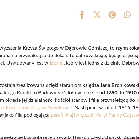
Share
Share
Share
Shar
on
on
on
on
Facebook
X
Pinterest
What
(Twitter)
wyższenia Krzyża Świętego w Dąbrowie Górniczej to
rzymskoka
rafialna przynależąca do dekanatu dąbrowskiego, będąc częścią 
ej. Usytuowany jest w
Łośniu
, który jest jedną z dzielnic Dąbro
została zrealizowana dzięki staraniom
księdza Jana Bronikowsk
kalnego Komitetu Budowy Kościoła w okresie
od 1890 do 1910 
okresie jej działalności kościół stanowił filię przynależącą do
p
ia Krzyża Świętego w Sławkowie
. Następnie, w latach 1916–19
ł jako filia podlegająca
parafii Najświętszej Maryi Panny Częst
onsekrację kościoła przeprowadził biskup częstochowski
Zdzisł