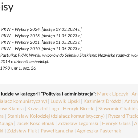
isy
s PKW – Wybory 2024. [dostęp 09.03.2024 r.]
s PKW – Wybory 2018. [dostęp 11.05.2023 r.]
s PKW – Wybory 2011. [dostęp 11.05.2023 r.]
s PKW – Wybory 2010. [dostęp 11.05.2023 r.]
 Pustułka: PKW: Wyniki wyborów do Sejmiku Śląskiego: Nazwiska radnych wo
2014 r. dziennikzachodni.pl.
 1998 r. nr 1, poz. 26.
 ludzie w kategorii "Polityka i administracja":
Marek Lipczyk
|
An
ziałacz komunistyczny)
|
Ludwik Lipski
|
Kazimierz Dróżdż
|
Anton
ław Klamra
|
Krzysztof Laga
|
Henryk Birecki
|
Sławomir Chabińs
ka
|
Stanisław Kołodziej (działacz komunistyczny)
|
Ryszard Trzci
Kalaga
|
Jacek Kościelniak
|
Zdzisław Legomski
|
Henryk Glass
|
A
ki
|
Zdzisław Fiuk
|
Paweł Łanucha
|
Agnieszka Pasternak