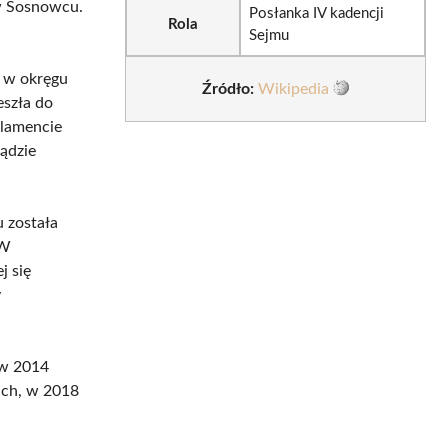
 w Sosnowcu.
Posłanka IV kadencji
Rola
Sejmu
t w okręgu
Źródło:
Wikipedia
eszła do
rlamencie
ądzie
 została
 W
j się
y
 w 2014
ach, w 2018