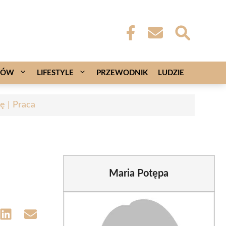
CÓW
LIFESTYLE
PRZEWODNIK
LUDZIE
ę | Praca
Maria Potępa
e
Share
Share
on
on