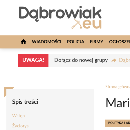
Przejdź
do
treści
WIADOMOŚCI
POLICJA
FIRMY
OGŁOSZE
UWAGA!
Dołącz do nowej grupy
Dąbr
Strona główn
Mari
Spis treści
Wstęp
POLITYKA I A
Życiorys