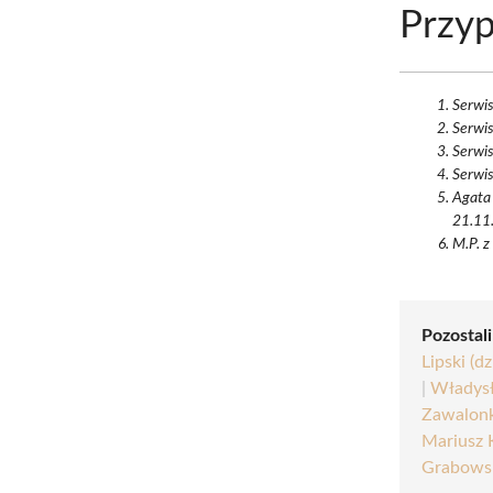
Przyp
Serwi
Serwi
Serwi
Serwi
Agata
21.11.
M.P. z
Pozostali
Lipski (d
|
Władys
Zawalon
Mariusz 
Grabows