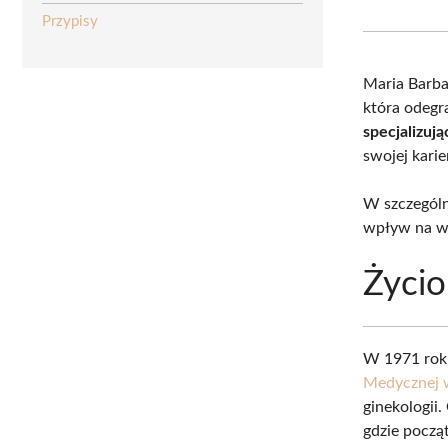
Przypisy
Maria Barb
która odegr
specjalizują
swojej karie
W szczególn
wpływ na wi
Życio
W 1971 rok
Medycznej 
ginekologii.
gdzie począ