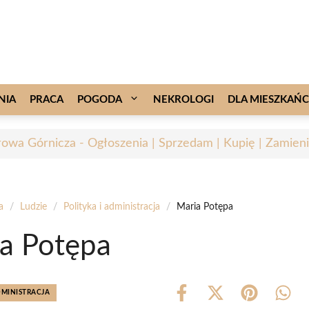
NIA
PRACA
POGODA
NEKROLOGI
DLA MIESZKAŃ
owa Górnicza - Ogłoszenia | Sprzedam | Kupię | Zamieni
a
/
Ludzie
/
Polityka i administracja
/
Maria Potępa
a Potępa
DMINISTRACJA
Share
Share
Share
Shar
on
on
on
on