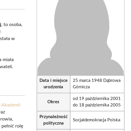
sApp
LinkedIn
Email
j
, to osoba,
z
ystała w
a miała
wateli.
Data i miejsce
25 marca 1948 Dąbrowa
urodzenia
Górnicza
od 19 października 2001
Okres
j Akademii
do 18 października 2005
raz
Przynależność
drowia,
Socjaldemokracja Polska
polityczna
pełnić rolę