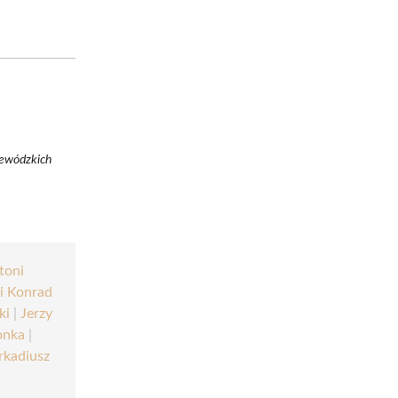
jewódzkich
toni
i Konrad
ki
|
Jerzy
onka
|
rkadiusz