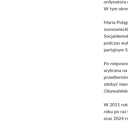
ordynatora 
W tym okresi
Maria Potęp
sosnowiecki
Socjaldemok
podczas wyb
partyjnym 
Po niepowod
wybrana na 
przedtermin
zdobyć mand
Obywatelski
W 2011 roku
roku po raz
oraz 2024 r