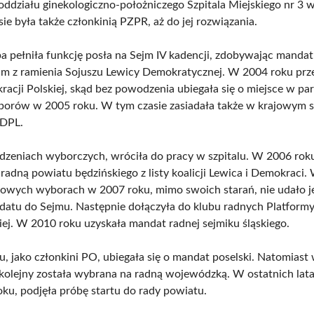
oddziału ginekologiczno-położniczego Szpitala Miejskiego nr 3
e była także członkinią PZPR, aż do jej rozwiązania.
a pełniła funkcję posła na Sejm IV kadencji, zdobywając manda
m z ramienia Sojuszu Lewicy Demokratycznej. W 2004 roku prz
racji Polskiej, skąd bez powodzenia ubiegała się o miejsce w pa
orów w 2005 roku. W tym czasie zasiadała także w krajowym s
SDPL.
zeniach wyborczych, wróciła do pracy w szpitalu. W 2006 roku
radną powiatu będzińskiego z listy koalicji Lewica i Demokraci.
owych wyborach w 2007 roku, mimo swoich starań, nie udało je
atu do Sejmu. Następnie dołączyła do klubu radnych Platform
ej. W 2010 roku uzyskała mandat radnej sejmiku śląskiego.
, jako członkini PO, ubiegała się o mandat poselski. Natomiast
 kolejny została wybrana na radną wojewódzką. W ostatnich lat
oku, podjęła próbę startu do rady powiatu.