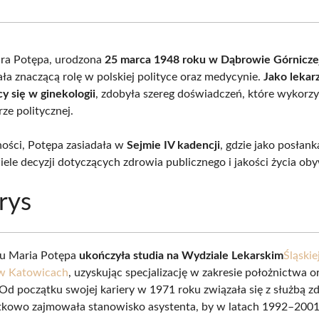
Facebook
X
Pinterest
What
(Twitter)
ara Potępa, urodzona
25 marca 1948 roku w Dąbrowie Górnicze
ała znaczącą rolę w polskiej polityce oraz medycynie.
Jako lekar
cy się w ginekologii
, zdobyła szereg doświadczeń, które wykorz
rze politycznej.
ości, Potępa zasiadała w
Sejmie IV kadencji
, gdzie jako posłank
ele decyzji dotyczących zdrowia publicznego i jakości życia oby
rys
u Maria Potępa
ukończyła studia na Wydziale Lekarskim
Śląskie
w Katowicach
, uzyskując specjalizację w zakresie położnictwa o
 Od początku swojej kariery w 1971 roku związała się z służbą z
tkowo zajmowała stanowisko asystenta, by w latach 1992–2001 