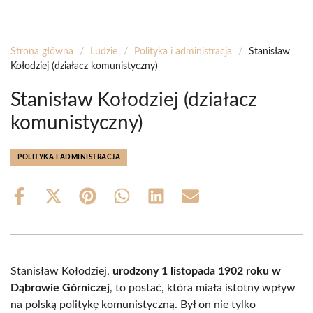
Strona główna
/
Ludzie
/
Polityka i administracja
/
Stanisław
Kołodziej (działacz komunistyczny)
Stanisław Kołodziej (działacz
komunistyczny)
POLITYKA I ADMINISTRACJA
Share
Share
Share
Share
Share
Share
on
on
on
on
on
on
Facebook
X
Pinterest
WhatsApp
LinkedIn
Email
(Twitter)
Stanisław Kołodziej,
urodzony 1 listopada 1902 roku w
Dąbrowie Górniczej
, to postać, która miała istotny wpływ
na polską politykę komunistyczną. Był on nie tylko