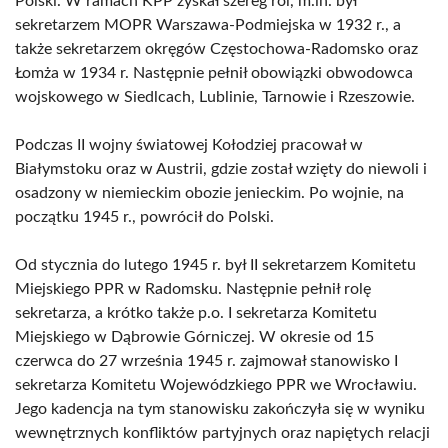
Polski. W ramach KPP zyskał szereg ról, m.in. był
sekretarzem MOPR Warszawa-Podmiejska w 1932 r., a
także sekretarzem okręgów Częstochowa-Radomsko oraz
Łomża w 1934 r. Następnie pełnił obowiązki obwodowca
wojskowego w Siedlcach, Lublinie, Tarnowie i Rzeszowie.
Podczas II wojny światowej Kołodziej pracował w
Białymstoku oraz w Austrii, gdzie został wzięty do niewoli i
osadzony w niemieckim obozie jenieckim. Po wojnie, na
początku 1945 r., powrócił do Polski.
Od stycznia do lutego 1945 r. był II sekretarzem Komitetu
Miejskiego PPR w Radomsku. Następnie pełnił rolę
sekretarza, a krótko także p.o. I sekretarza Komitetu
Miejskiego w Dąbrowie Górniczej. W okresie od 15
czerwca do 27 września 1945 r. zajmował stanowisko I
sekretarza Komitetu Wojewódzkiego PPR we Wrocławiu.
Jego kadencja na tym stanowisku zakończyła się w wyniku
wewnętrznych konfliktów partyjnych oraz napiętych relacji