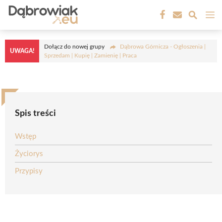
Przejdź
M
do
treści
Dołącz do nowej grupy
Dąbrowa Górnicza - Ogłoszenia |
UWAGA!
Sprzedam | Kupię | Zamienię | Praca
Spis treści
Wstęp
Życiorys
Przypisy