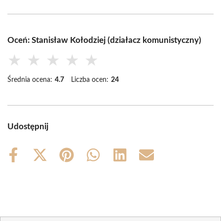
Oceń: Stanisław Kołodziej (działacz komunistyczny)
★
★
★
★
★
Średnia ocena:
4.7
Liczba ocen:
24
Udostępnij
Share
Share
Share
Share
Share
Share
on
on
on
on
on
on
Facebook
X
Pinterest
WhatsApp
LinkedIn
Email
(Twitter)