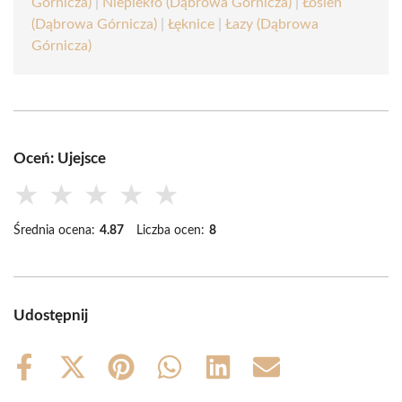
Górnicza)
|
Niepiekło (Dąbrowa Górnicza)
|
Łosień
(Dąbrowa Górnicza)
|
Łęknice
|
Łazy (Dąbrowa
Górnicza)
Oceń: Ujejsce
★
★
★
★
★
Średnia ocena:
4.87
Liczba ocen:
8
Udostępnij
Share
Share
Share
Share
Share
Share
on
on
on
on
on
on
Facebook
X
Pinterest
WhatsApp
LinkedIn
Email