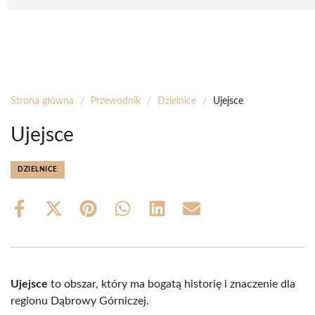
Strona główna
/
Przewodnik
/
Dzielnice
/
Ujejsce
Ujejsce
DZIELNICE
Share
Share
Share
Share
Share
Share
on
on
on
on
on
on
Facebook
X
Pinterest
WhatsApp
LinkedIn
Email
(Twitter)
Ujejsce
to obszar, który ma bogatą historię i znaczenie dla
regionu Dąbrowy Górniczej.