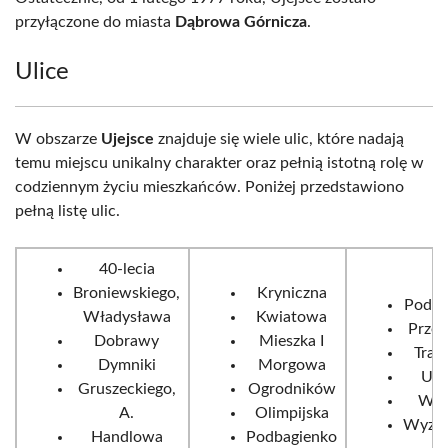
przyłączone do miasta
Dąbrowa Górnicza
.
Ulice
W obszarze
Ujejsce
znajduje się wiele ulic, które nadają
temu miejscu unikalny charakter oraz pełnią istotną rolę w
codziennym życiu mieszkańców. Poniżej przedstawiono
pełną listę ulic.
40-lecia
Broniewskiego,
Kryniczna
Podbu
Władysława
Kwiatowa
Przeł
Dobrawy
Mieszka I
Trak
Dymniki
Morgowa
Uje
Gruszeckiego,
Ogrodników
Wys
A.
Olimpijska
Wyzwo
Handlowa
Podbagienko