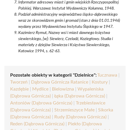
Informator adresowy miast i gmin wiejskich Rzeczypospolitej
Polskiej. Warszawa: Instytut Wydawniczy Kolumna, 1948.
Podział administracyjny województwa śląsko-dąbrowskiego
wraz ze skorowidzem gmin i gromad (stan z dnia 01.01.1946)
wydany przez Wydawnictwa Instytutu Śląskiego w 1947.
Kazimierz Rymut, Nazwy wsi i miast dawnego księstwa
siewierskiego, [w]: Siewierz, Czeladź, Koziegłowy. Studia i
materiały z dziejów Siewierza i Księstwa Siewierskiego,
Katowice 1994, s. 62-63.
Pozostałe obiekty w kategorii "Dzielnice":
Tucznawa
|
Tworzeń
|
Dąbrowa Górnicza Ratanice
|
Kostury
|
Kazdębie
|
Mydlice
|
Bielowizna
|
Wypaleniska
(Dąbrowa Górnicza)
|
Łęka (Dąbrowa Górnicza)
|
Antoniów (Dąbrowa Górnicza)
|
Trzebiesławice
(Dąbrowa Górnicza)
|
Strzemieszyce Małe
|
Sikorka
(Dąbrowa Górnicza)
|
Rudy (Dąbrowa Górnicza)
|
Reden (Dąbrowa Górnicza)
|
Piekło (Dąbrowa