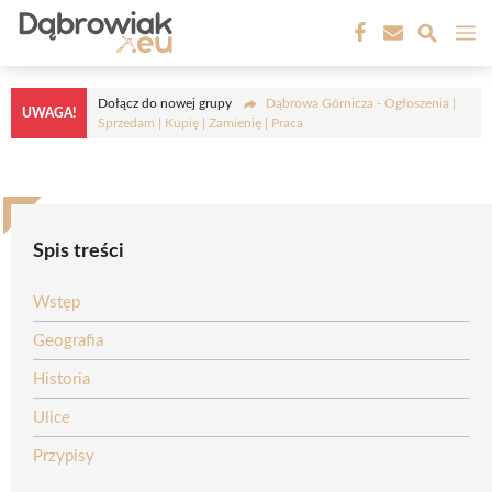
Przejdź
M
do
treści
Dołącz do nowej grupy
Dąbrowa Górnicza - Ogłoszenia |
UWAGA!
Sprzedam | Kupię | Zamienię | Praca
Spis treści
Wstęp
Geografia
Historia
Ulice
Przypisy