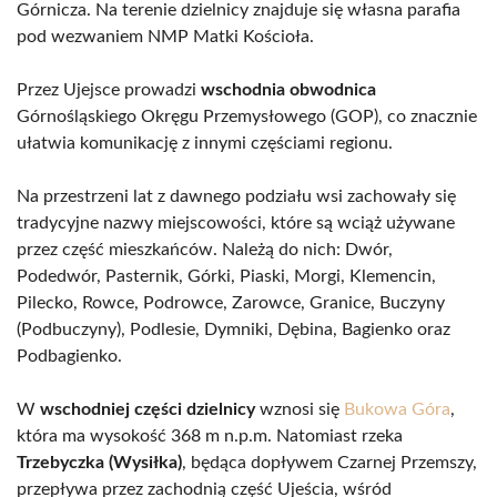
Górnicza. Na terenie dzielnicy znajduje się własna parafia
pod wezwaniem NMP Matki Kościoła.
Przez Ujejsce prowadzi
wschodnia obwodnica
Górnośląskiego Okręgu Przemysłowego (GOP), co znacznie
ułatwia komunikację z innymi częściami regionu.
Na przestrzeni lat z dawnego podziału wsi zachowały się
tradycyjne nazwy miejscowości, które są wciąż używane
przez część mieszkańców. Należą do nich: Dwór,
Podedwór, Pasternik, Górki, Piaski, Morgi, Klemencin,
Pilecko, Rowce, Podrowce, Zarowce, Granice, Buczyny
(Podbuczyny), Podlesie, Dymniki, Dębina, Bagienko oraz
Podbagienko.
W
wschodniej części dzielnicy
wznosi się
Bukowa Góra
,
która ma wysokość 368 m n.p.m. Natomiast rzeka
Trzebyczka (Wysiłka)
, będąca dopływem Czarnej Przemszy,
przepływa przez zachodnią część Ujeścia, wśród